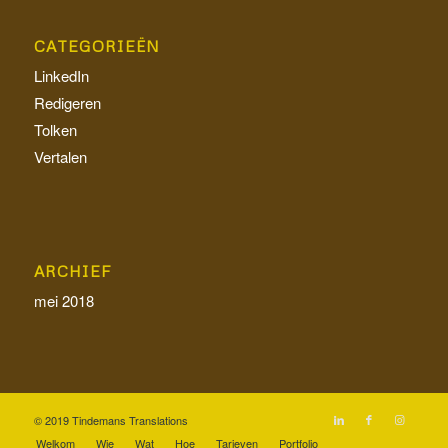
CATEGORIEËN
LinkedIn
Redigeren
Tolken
Vertalen
ARCHIEF
mei 2018
© 2019 Tindemans Translations
Welkom
Wie
Wat
Hoe
Tarieven
Portfolio