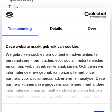
Tarieven
Teksten laten schrijven
Testimonials
Tolken
Toestemming
Details
Over
Vertalen
Voor vertalers
Deze website maakt gebruik van cookies
Wat
Welkom
We gebruiken cookies om content en advertenties te
Wie
personaliseren, om functies voor social media te bieden
en om ons websiteverkeer te analyseren. Ook delen we
informatie over uw gebruik van onze site met onze
CATEGORIEËN
partners voor social media, adverteren en analyse. Deze
LinkedIn
partners kunnen deze gegevens combineren met andere
Redigeren
informatie die u aan ze heeft verstrekt of die ze hebben
Tolken
verzameld op basis van uw gebruik van hun services.
Vertalen
Toestemmingsselectie