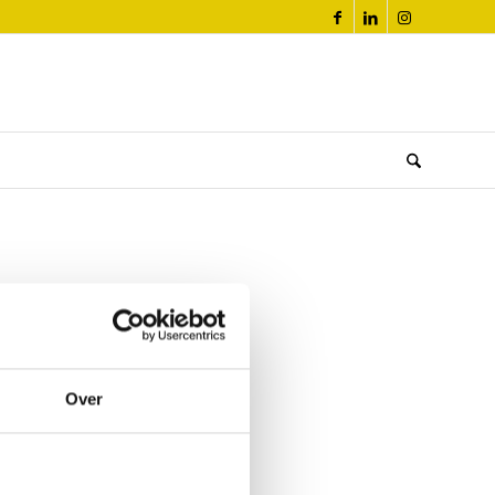
rge advice on:
Over