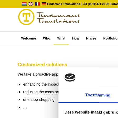
Tindemans Translations |
+31 (0) 20 471 23 32
|
info
Welcome
Who
What
How
Prices
Portfolio
Customized solutions
We take a proactive approach to our clients’ needs. When co
enhancing the impact of the translation (on the target gro
reducing the costs payable by the client
Toestemming
one-stop-shopping
…
Deze website maakt gebruik