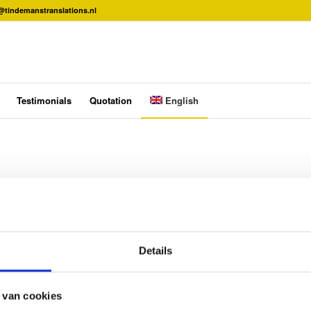
@tindemanstranslations.nl
Testimonials
Quotation
English
nsulting on a potential assignment, we’re happy to provide free-of-cha
up, within the target culture)
Details
 van cookies