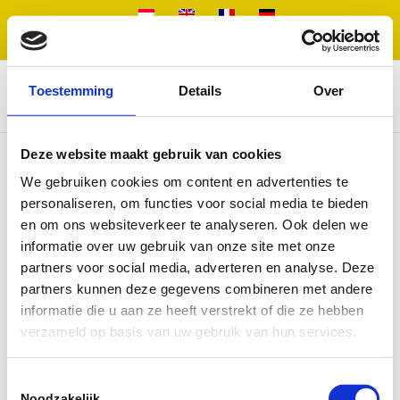
Tindemans Translations |
+31 (0) 20 471 23 32
|
info@tindemanstranslations.nl
Toestemming
Details
Over
Deze website maakt gebruik van cookies
We gebruiken cookies om content en advertenties te
Dolmetschen
personaliseren, om functies voor social media te bieden
en om ons websiteverkeer te analyseren. Ook delen we
Unter Dolmetschen versteht man die mündliche
informatie over uw gebruik van onze site met onze
Übersetzung von gesprochenem Tekst. Unsere
partners voor social media, adverteren en analyse. Deze
Dolmetscher arbeiten simultan (gleichzeitig mit dem
partners kunnen deze gegevens combineren met andere
Sprecher) oder Konsekutiv (nachdem der Sprecher fertig
informatie die u aan ze heeft verstrekt of die ze hebben
ist). Je nachdem, was die Situation erfordert, arbeiten wir
verzameld op basis van uw gebruik van hun services.
mit beispielsweise Flüstersets oder von einer
Dolmetscherkabine aus. Für jede Situation können wir die
passende Lösung anbieten.
Toestemmingsselectie
Noodzakelijk