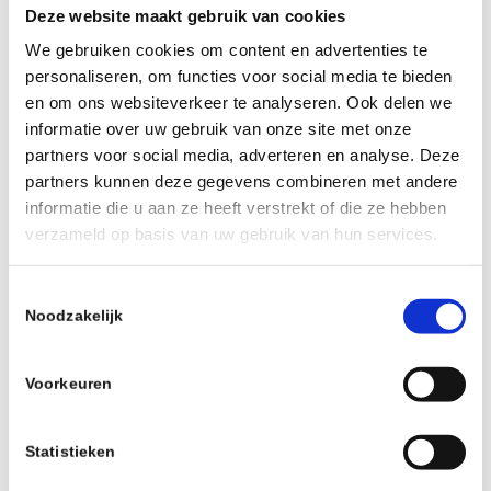
Deze website maakt gebruik van cookies
We gebruiken cookies om content en advertenties te
Um welche Arbeiten geht es?
personaliseren, om functies voor social media te bieden
en om ons websiteverkeer te analyseren. Ook delen we
übersetzen
informatie over uw gebruik van onze site met onze
redigieren
partners voor social media, adverteren en analyse. Deze
partners kunnen deze gegevens combineren met andere
dolmetschen
informatie die u aan ze heeft verstrekt of die ze hebben
verzameld op basis van uw gebruik van hun services.
Beglaubigt
ja
Toestemmingsselectie
Noodzakelijk
nein
Aus welcher Sprache?
Voorkeuren
Statistieken
In welche Sprache?