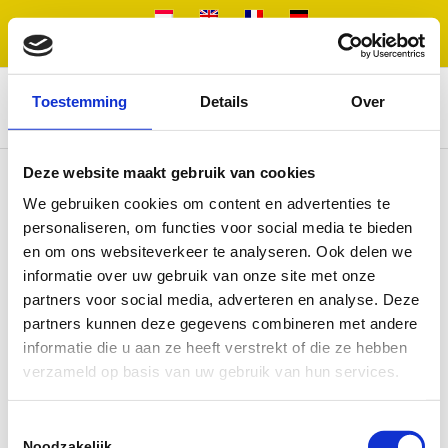
Tindemans Translations |
+31 (0) 20 471 23 32
|
info@tindemanstranslations.nl
Toestemming
Details
Over
Deze website maakt gebruik van cookies
We gebruiken cookies om content en advertenties te
Tindemans Translations
personaliseren, om functies voor social media te bieden
Panamalaan 104
en om ons websiteverkeer te analyseren. Ook delen we
1019 AZ Amsterdam
informatie over uw gebruik van onze site met onze
Pays-Bas
partners voor social media, adverteren en analyse. Deze
partners kunnen deze gegevens combineren met andere
Tél: +31 (0) 20 471 23 32
informatie die u aan ze heeft verstrekt of die ze hebben
Fax: +31 (0) 20 471 39 52
Mobile: +31 (0)6 54 65 54 14
verzameld op basis van uw gebruik van hun services.
E-mail: info@tindemanstranslations.nl
Toestemmingsselectie
Noodzakelijk