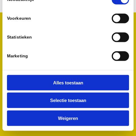
Voorkeuren
© 2018 Tindemans Translations / Gemaakt door
Go2People Websites
Bienvenue
Qui
Quoi
Comment
Tarifs
Clientèle
Témoignages
Demande d’offre
Français
Statistieken
Marketing
Alles toestaan
Selectie toestaan
Weigeren